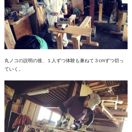
丸ノコの説明の後、１人ずつ体験も兼ねて３cmずつ切っ
ていく。