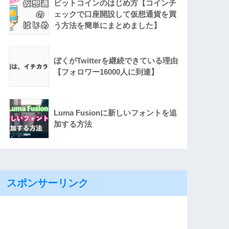
ビットコインのはじめ方【コインチ
ェックで口座開設して仮想通貨を買
う方法を簡単にまとめました】
ぼくがTwitterを継続できている理由
【フォロワー16000人に到達】
Luma Fusionに新しいフォントを追
加する方法
スポンサーリンク