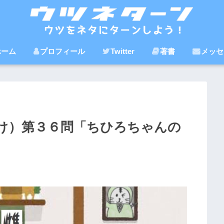
ホーム
プロフィール
Twitter
著書
メッセ
け）第３６問「ちひろちゃんの