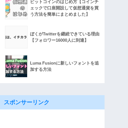
ビットコインのはじめ方【コインチ
ェックで口座開設して仮想通貨を買
う方法を簡単にまとめました】
ぼくがTwitterを継続できている理由
【フォロワー16000人に到達】
Luma Fusionに新しいフォントを追
加する方法
スポンサーリンク