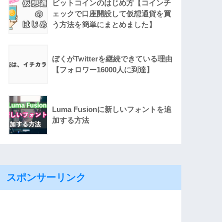
ビットコインのはじめ方【コインチ
ェックで口座開設して仮想通貨を買
う方法を簡単にまとめました】
ぼくがTwitterを継続できている理由
【フォロワー16000人に到達】
Luma Fusionに新しいフォントを追
加する方法
スポンサーリンク