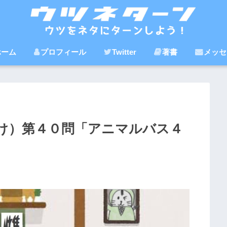
ホーム
プロフィール
Twitter
著書
メッセ
け）第４０問「アニマルバス４