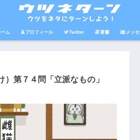
ホーム
プロフィール
Twitter
著書
メッセ
け）第７４問「立派なもの」