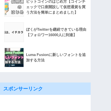
ビットコインのはじめ方【コインチ
ェックで口座開設して仮想通貨を買
う方法を簡単にまとめました】
ぼくがTwitterを継続できている理由
【フォロワー16000人に到達】
Luma Fusionに新しいフォントを追
加する方法
スポンサーリンク