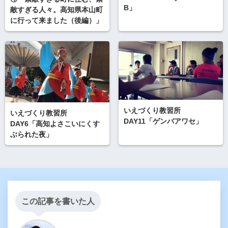
B」
敵すぎる人々。高知県本山町
に行って来ました（後編）」
いえづくり教習所
いえづくり教習所
DAY11「ゲンバアワセ」
DAY6「高知よさこいにくす
ぶられた夜」
この記事を書いた人