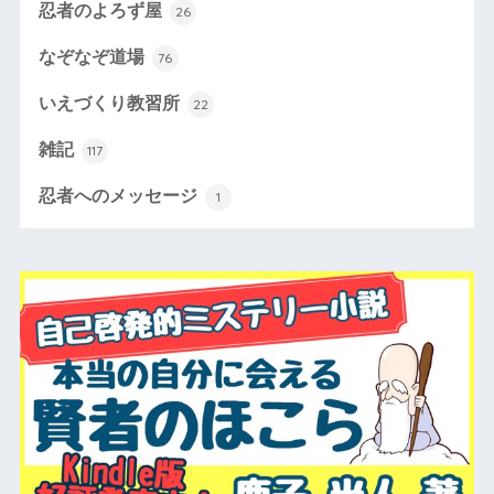
忍者のよろず屋
26
なぞなぞ道場
76
いえづくり教習所
22
雑記
117
忍者へのメッセージ
1