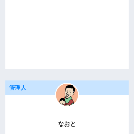
管理人
なおと