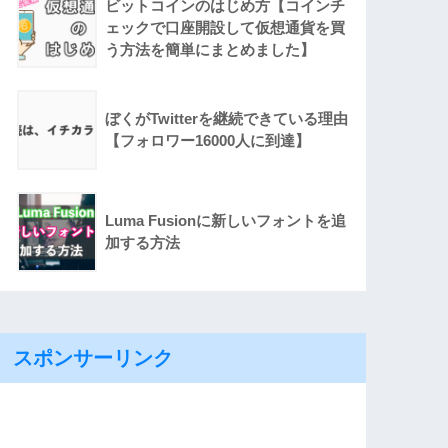
ビットコインのはじめ方【コインチ
ェックで口座開設して仮想通貨を買
う方法を簡単にまとめました】
ぼくがTwitterを継続できている理由
【フォロワー16000人に到達】
Luma Fusionに新しいフォントを追
加する方法
スポンサーリンク