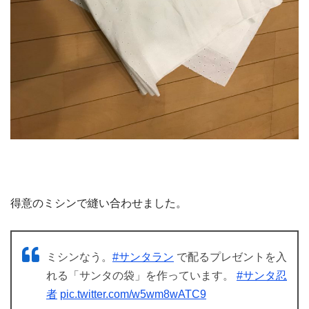
得意のミシンで縫い合わせました。
ミシンなう。
#サンタラン
で配るプレゼントを入
れる「サンタの袋」を作っています。
#サンタ忍
者
pic.twitter.com/w5wm8wATC9