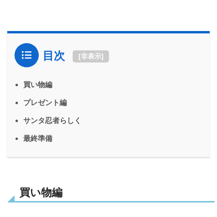
目次
[
非表示
]
買い物編
プレゼント編
サンタ忍者らしく
最終準備
買い物編