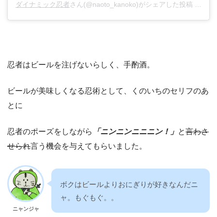
ダイナミック忍者
さん(@naoto_kanoko)がシェアした投稿 –
201
忍者はビールを注げないらしく、手酌酒。
ビールが美味しくなる忍術として、くのいちのセリフのあ
とに
忍者のポーズをしながら
「ニンニンニニニン！」
と
言わさ
せられ
言う機会を与えてもらいました。
ボクはビールよりおにぎりが好きなんだニ
ャ。もぐもぐ。。
ニャンジャ