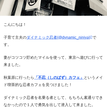
こんにちは！
子育て主夫の
ダイナミック忍者(@dynamic_ninjya)
で
す。
妻がコツコツ貯めたマイルを使って、東京へ遊びに行って
来ました。
秋葉原に行ったら
「不忍（しのばず）カフェ」
というメイ
ド喫茶的な忍者カフェを見つけました！
ダイナミック忍者を名乗る者として、もちろん素通りでき
なかったので１人で勇気を出して潜入して来ました。