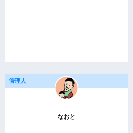
管理人
なおと