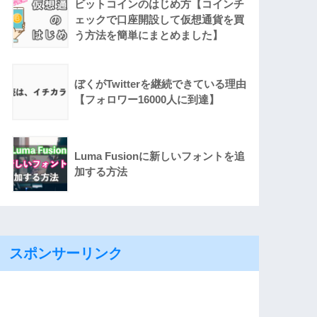
ビットコインのはじめ方【コインチ
ェックで口座開設して仮想通貨を買
う方法を簡単にまとめました】
ぼくがTwitterを継続できている理由
【フォロワー16000人に到達】
Luma Fusionに新しいフォントを追
加する方法
スポンサーリンク