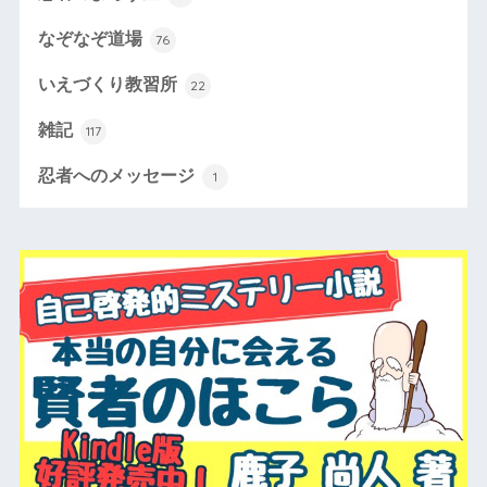
なぞなぞ道場
76
いえづくり教習所
22
雑記
117
忍者へのメッセージ
1