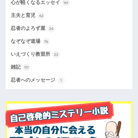
心が軽くなるエッセイ
141
主夫と育児
62
忍者のよろず屋
26
なぞなぞ道場
76
いえづくり教習所
22
雑記
117
忍者へのメッセージ
1