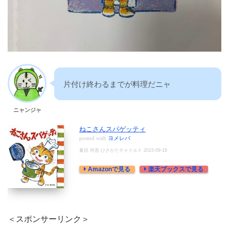
片付け終わるまでが料理だニャ
ニャンジャ
ねこさんスパゲッティ
posted with
ヨメレバ
夏目 尚吾 ひさかたチャイルド 2015-09-18
Amazonで見る
楽天ブックスで見る
＜スポンサーリンク＞