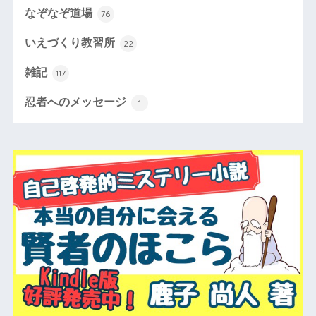
なぞなぞ道場
76
いえづくり教習所
22
雑記
117
忍者へのメッセージ
1