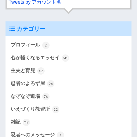
Tweets by アカウント名
カテゴリー
プロフィール
2
心が軽くなるエッセイ
141
主夫と育児
62
忍者のよろず屋
26
なぞなぞ道場
76
いえづくり教習所
22
雑記
117
忍者へのメッセージ
1