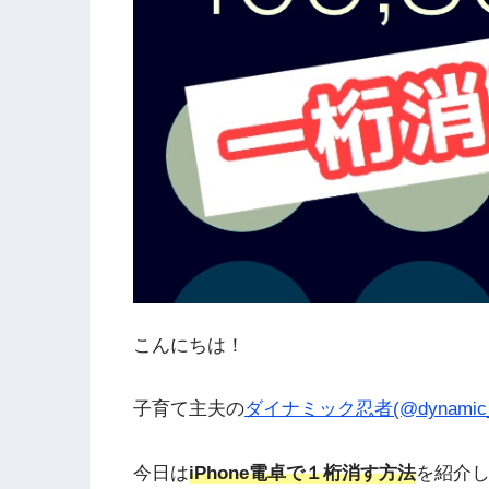
こんにちは！
子育て主夫の
ダイナミック忍者(@dynamic_n
今日は
iPhone電卓で１桁消す方法
を紹介