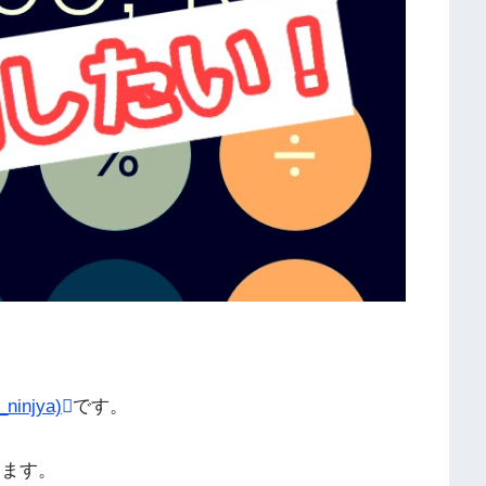
injya)
です。
します。