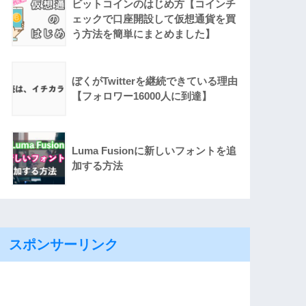
ビットコインのはじめ方【コインチ
ェックで口座開設して仮想通貨を買
う方法を簡単にまとめました】
ぼくがTwitterを継続できている理由
【フォロワー16000人に到達】
Luma Fusionに新しいフォントを追
加する方法
スポンサーリンク