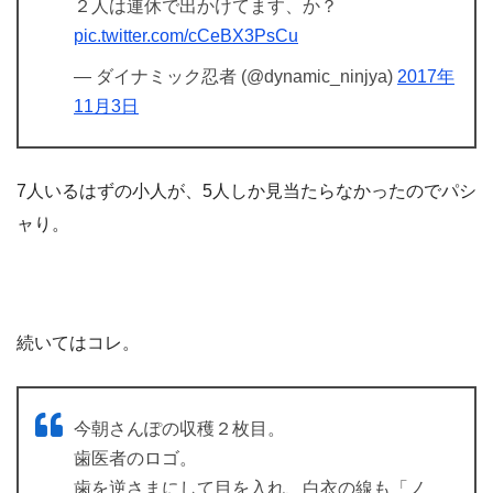
２人は連休で出かけてます、か？
pic.twitter.com/cCeBX3PsCu
— ダイナミック忍者 (@dynamic_ninjya)
2017年
11月3日
7人いるはずの小人が、5人しか見当たらなかったのでパシ
ャり。
続いてはコレ。
今朝さんぽの収穫２枚目。
歯医者のロゴ。
歯を逆さまにして目を入れ、白衣の線も「ノ