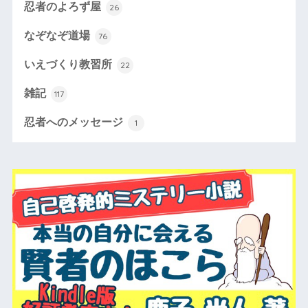
忍者のよろず屋
26
なぞなぞ道場
76
いえづくり教習所
22
雑記
117
忍者へのメッセージ
1