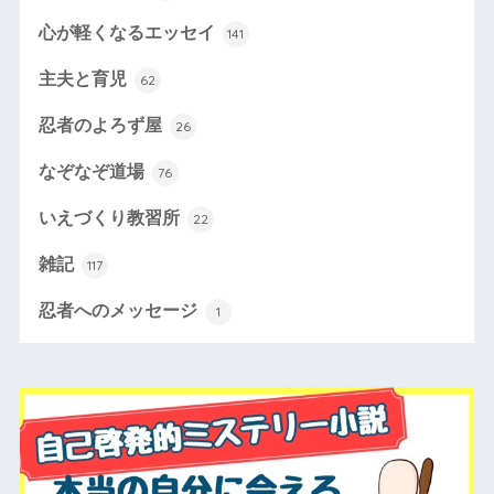
心が軽くなるエッセイ
141
主夫と育児
62
忍者のよろず屋
26
なぞなぞ道場
76
いえづくり教習所
22
雑記
117
忍者へのメッセージ
1