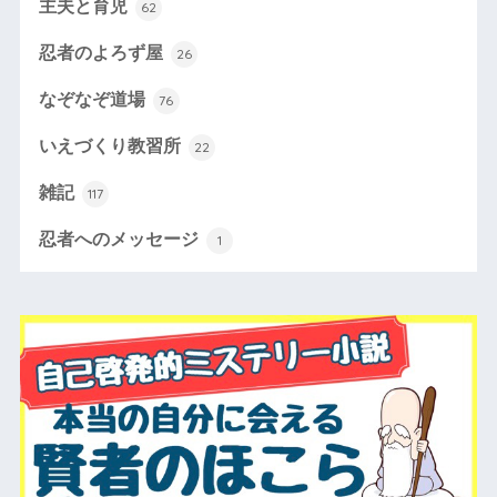
主夫と育児
62
忍者のよろず屋
26
なぞなぞ道場
76
いえづくり教習所
22
雑記
117
忍者へのメッセージ
1