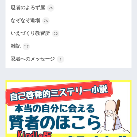
忍者のよろず屋
26
なぞなぞ道場
76
いえづくり教習所
22
雑記
117
忍者へのメッセージ
1