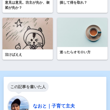
意見は意見。坊主が先か、袈
損して得を取れ？
裟が先か？
迷ったらオモロい方
泣けばええ
この記事を書いた人
なおと｜子育て主夫