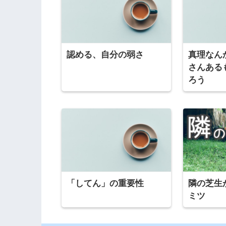
認める、自分の弱さ
真理なん
さんある
ろう
「してん」の重要性
隣の芝生
ミツ