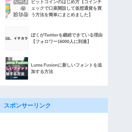
ビットコインのはじめ方【コインチ
ェックで口座開設して仮想通貨を買
う方法を簡単にまとめました】
ぼくがTwitterを継続できている理由
【フォロワー16000人に到達】
Luma Fusionに新しいフォントを追
加する方法
スポンサーリンク